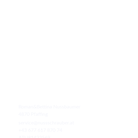
KONTAKT
Roman&Bettina Nussbaumer
4870 Pfaffing
service@nussschrauber.at
+43 677 617 870 74
ATU81422569